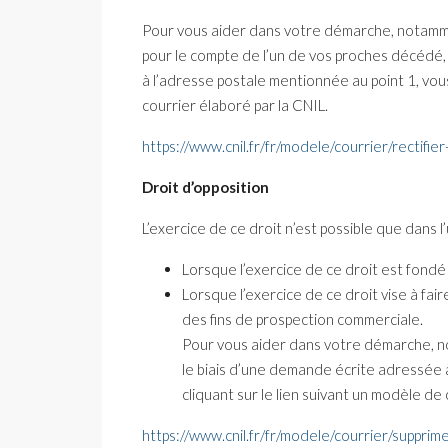
Pour vous aider dans votre démarche, notamme
pour le compte de l’un de vos proches décédé, v
à l’adresse postale mentionnée au point 1, vous
courrier élaboré par la CNIL.
https://www.cnil.fr/fr/modele/courrier/rectif
Droit d’opposition
L’exercice de ce droit n’est possible que dans l
Lorsque l’exercice de ce droit est fondé 
Lorsque l’exercice de ce droit vise à fair
des fins de prospection commerciale.
Pour vous aider dans votre démarche, no
le biais d’une demande écrite adressée à
cliquant sur le lien suivant un modèle de 
https://www.cnil.fr/fr/modele/courrier/suppri