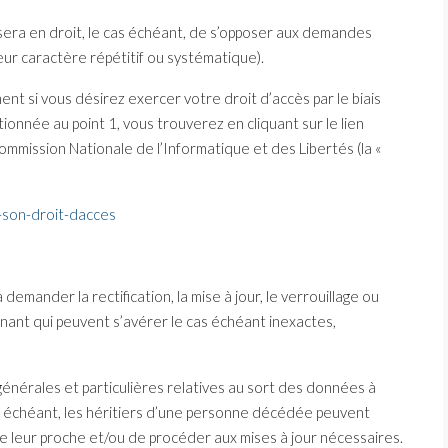
l sera en droit, le cas échéant, de s’opposer aux demandes
ur caractère répétitif ou systématique).
t si vous désirez exercer votre droit d’accès par le biais
onnée au point 1, vous trouverez en cliquant sur le lien
ommission Nationale de l’Informatique et des Libertés (la «
r-son-droit-dacces
 à demander la rectification, la mise à jour, le verrouillage ou
ant qui peuvent s’avérer le cas échéant inexactes,
générales et particulières relatives au sort des données à
s échéant, les héritiers d’une personne décédée peuvent
e leur proche et/ou de procéder aux mises à jour nécessaires.