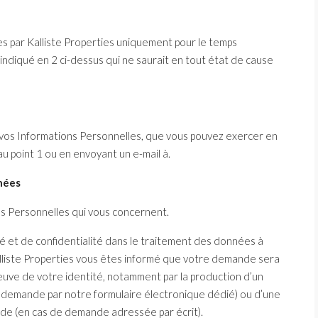
s par Kalliste Properties uniquement pour le temps
u’indiqué en 2 ci-dessus qui ne saurait en tout état de cause
 vos Informations Personnelles, que vous pouvez exercer en
u point 1 ou en envoyant un e-mail à.
nées
ns Personnelles qui vous concernent.
té et de confidentialité dans le traitement des données à
lliste Properties vous êtes informé que votre demande sera
euve de votre identité, notamment par la production d’un
de demande par notre formulaire électronique dédié) ou d’une
lide (en cas de demande adressée par écrit).