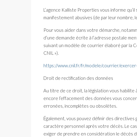
L’agence Kalliste Properties vous informe qu’i
manifestement abusives (de par leur nombre, le
Pour vous aider dans votre démarche, notammen
d’une demande écrite à l’adresse postale menti
suivant un modèle de courrier élaboré par la C
CNIL »).
https://www.cnil.fr/fr/modele/courrier/exerce
Droit de rectification des données
Au titre de ce droit, la législation vous habilite
encore l’effacement des données vous concern
erronées, incomplètes ou obsolètes.
Également, vous pouvez définir des directives 
caractère personnel après votre décès. Le ca
exiger de prendre en considération le décès d