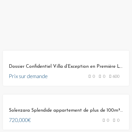
VENTE
Dossier Confidentiel Villa d’Exception en Première Ligne
Prix sur demande
0
0
600
VENTE
Solenzara Splendide appartement de plus de 100m² Vue mer panoramique exceptionnelle
720,000€
0
0