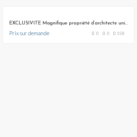
VENTE
EXCLUSIVITE Magnifique propriété d’architecte unique à Bonifacio sur Golf de Spérone Corse
Prix sur demande
0
0
158