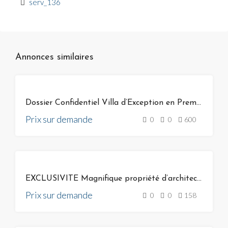
serv_136
Annonces similaires
VENTE
Dossier Confidentiel Villa d’Exception en Première Ligne
Prix sur demande
0
0
600
VENTE
EXCLUSIVITE Magnifique propriété d’architecte unique à Bonifacio sur Golf de Spérone Corse
Prix sur demande
0
0
158