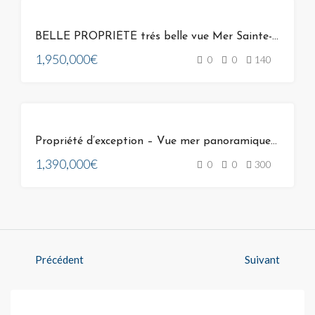
VENTE
BELLE PROPRIÉTÉ trés belle vue Mer Sainte-Lucie-de-Porto-Vecchio
1,950,000€
0
0
140
VENTE
Propriété d’exception – Vue mer panoramique sur solenzara Entièrement Meublée
1,390,000€
0
0
300
Précédent
Suivant