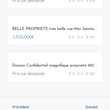
Prix sur demande
0
0
158
VENTE
BELLE PROPRIÉTÉ trés belle vue Mer Sainte-Lucie-de-Porto-Vecchio
1,950,000€
0
0
140
VENTE
Dossier Confidentiel magnifique propriété 160 m² vue mer proche golf de spérone bonifacio 20169
Prix sur demande
0
0
160
Précédent
Suivant