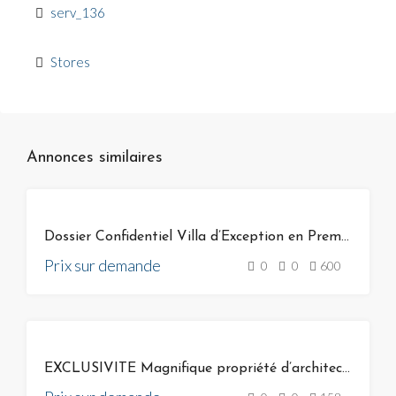
serv_136
Stores
Annonces similaires
VENTE
Dossier Confidentiel Villa d’Exception en Première Ligne
Prix sur demande
0
0
600
VENTE
EXCLUSIVITE Magnifique propriété d’architecte unique à Bonifacio sur Golf de Spérone Corse