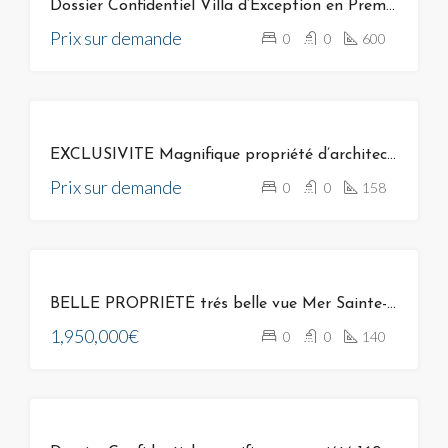
Dossier Confidentiel Villa d’Exception en Première Ligne
Prix sur demande
0
0
600
VENTE
EXCLUSIVITE Magnifique propriété d’architecte unique à Bonifacio sur Golf de Spérone Corse
Prix sur demande
0
0
158
VENTE
BELLE PROPRIÉTÉ trés belle vue Mer Sainte-Lucie-de-Porto-Vecchio
1,950,000€
0
0
140
VENTE