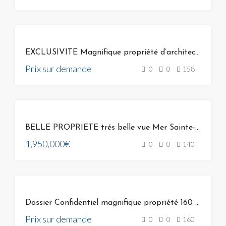
VENTE
EXCLUSIVITE Magnifique propriété d’architecte unique à Bonifacio sur Golf de Spérone Corse
Prix sur demande
0
0
158
VENTE
BELLE PROPRIÉTÉ trés belle vue Mer Sainte-Lucie-de-Porto-Vecchio
1,950,000€
0
0
140
VENTE
Dossier Confidentiel magnifique propriété 160 m² vue mer proche golf de spérone bonifacio 20169
Prix sur demande
0
0
160