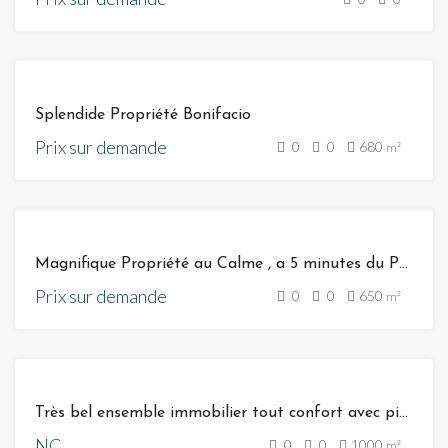
VENTE
Splendide Propriété Bonifacio
Prix sur demande
0
0
680
m²
VENTE
Magnifique Propriété au Calme , a 5 minutes du Port de BONIFACIO 20169
Prix sur demande
0
0
650
m²
VENTE
Très bel ensemble immobilier tout confort avec piscine chauffée situé sur un espace paysagé face à la mer
NC
0
0
1000
m²