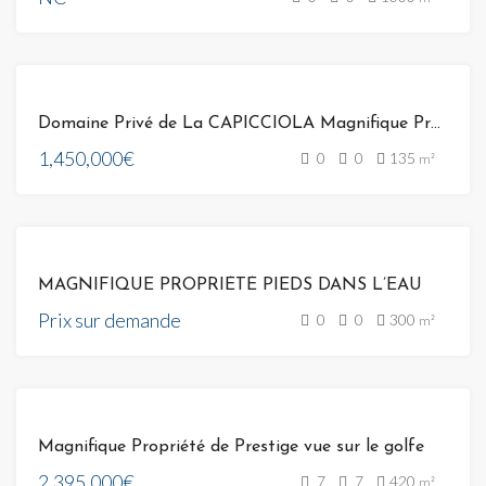
VENTE
Domaine Privé de La CAPICCIOLA Magnifique Propriété sue 2 niveaux ,vue Mer époustouflante
1,450,000€
0
0
135
m²
VENTE
MAGNIFIQUE PROPRIÉTÉ PIEDS DANS L’EAU
Prix sur demande
0
0
300
m²
VENTE
Magnifique Propriété de Prestige vue sur le golfe
2,395,000€
7
7
420
m²