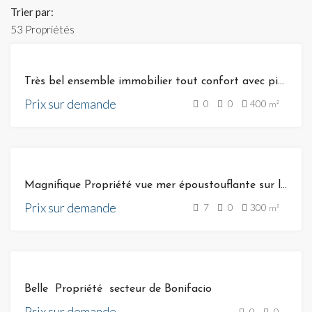
Trier par:
53 Propriétés
VENTE
Très bel ensemble immobilier tout confort avec piscine chauffée
Prix sur demande
0
0
400
m²
VENTE
Magnifique Propriété vue mer époustouflante sur la baie de CALA ROSSA .
Prix sur demande
7
0
300
m²
VENTE
Belle Propriété secteur de Bonifacio
Prix sur demande
0
0