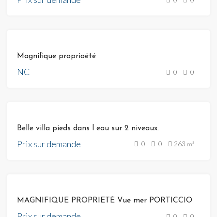
VENTE
Magnifique proprioété
NC
0
0
VENTE
Belle villa pieds dans l eau sur 2 niveaux.
Prix sur demande
0
0
263
m²
VENTE
MAGNIFIQUE PROPRIÉTÉ Vue mer PORTICCIO
Prix sur demande
0
0