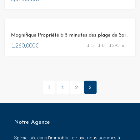
VENTE
Magnifique Propriété à 5 minutes des plage de Saint Cyprien 20137 Lecci de Porto Vecchio
1,260,000€
5
0
295
m²
1
2
3
Notre Agence
Spécialisée dans l'immobilier de luxe, nous sommes à